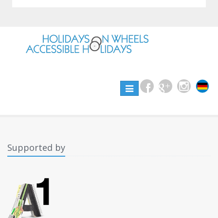
Toggle
navigation
Supported by