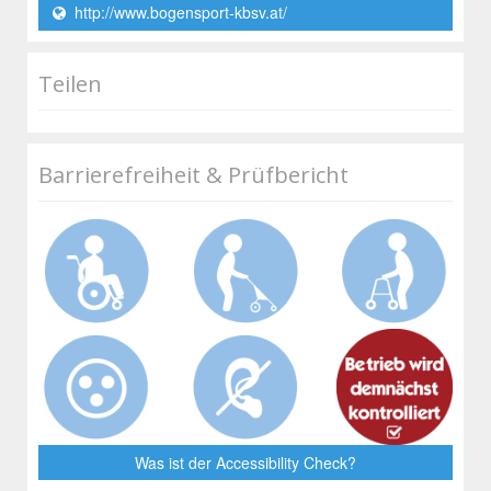
http://www.bogensport-kbsv.at/
Teilen
Barrierefreiheit & Prüfbericht
Was ist der Accessibility Check?