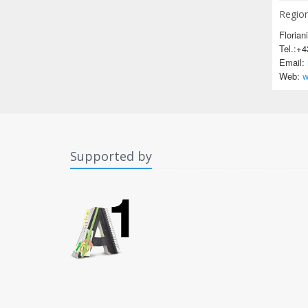
Region
Floria
Tel.:+4
Email:
Web:
w
Supported by