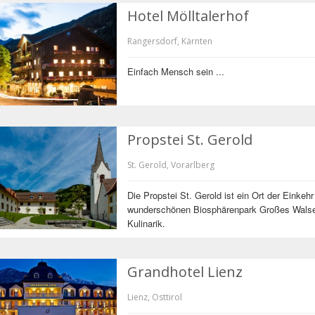
Hotel Mölltalerhof
Rangersdorf, Kärnten
Einfach Mensch sein ...
Propstei St. Gerold
St. Gerold, Vorarlberg
Die Propstei St. Gerold ist ein Ort der Einkeh
wunderschönen Biosphärenpark Großes Walsert
Kulinarik.
Grandhotel Lienz
Lienz, Osttirol