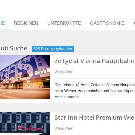
HE
REGIONEN
UNTERKÜNFTE
GASTRONOMIE
aub Suche
529 Einträge gefunden
Zeitgeist Vienna Hauptba
Wien, Wien
Das urbane 4* Hotel Zeitgeist Vienna Hauptba
beim Wiener Hauptbahnhof und hochwertig ausg
Hotelzimmern.
Star Inn Hotel Premium Wi
Wien, Wien