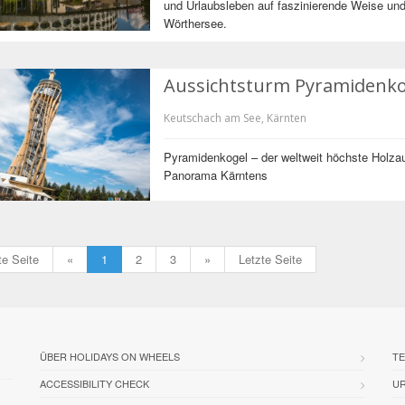
und Urlaubsleben auf faszinierende Weise und
Wörthersee.
Aussichtsturm Pyramiden
Keutschach am See, Kärnten
Pyramidenkogel – der weltweit höchste Holza
Panorama Kärntens
te Seite
«
1
2
3
»
Letzte Seite
ÜBER HOLIDAYS ON WHEELS
TE
ACCESSIBILITY CHECK
U