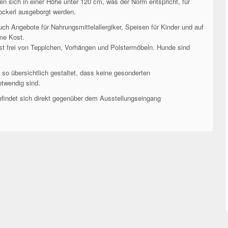
en sich in einer Höhe unter 120 cm, was der Norm entspricht, für
ockerl ausgeborgt werden.
uch Angebote für Nahrungsmittelallergiker, Speisen für Kinder und auf
me Kost.
t frei von Teppichen, Vorhängen und Polstermöbeln. Hunde sind
 so übersichtlich gestaltet, dass keine gesonderten
otwendig sind.
findet sich direkt gegenüber dem Ausstellungseingang