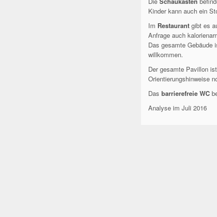
Die
Schaukästen
befind
Kinder kann auch ein St
Im
Restaurant
gibt es a
Anfrage auch kalorienar
Das gesamte Gebäude is
willkommen.
Der gesamte Pavillon ist
Orientierungshinweise n
Das
barrierefreie WC
be
Analyse im Juli 2016