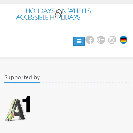
Toggle
navigation
Supported by