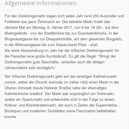
Allgemeine Informationen
Für den Dreikönigsmarkt sagen sich jedes Jahr rund 200 Aussteller und
Feilbieter aus ganz Österreich an. Der beliebte Markt findet das
nächste Mal am Montag, 9. Jänner 2017, von 8 bis 18 Uhr , auf dem
Marktgelände - von der Stadtbrücke bis zur Eisenbahnbrücke, in der
Ringmauergasse bis zur Drauparkstraße, auf dem gesamten Burgplatz,
in der Widmanngasse bis zum Kaiser-Josef-Platz - statt.
Als erste Veranstaltung im Jahr hat der Villacher Dreikönigsmarkt für
die Fieranten eine große Symbolkraft. Es gilt die Regel: "Bringt der
Dreikönigsmarkt gute Geschäfte, verlaufen auch die übrigen
Jahresmärkte sehr einträglich."
Der Villacher Dreikönigsmarkt geht auf den einstigen Kathreinmarkt
zurück, wobei die Chronik erstmals im Jahre 1432 einen Markt in der
Oberen Vorstadt (heute Italiener Straße) nahe der ehemaligen
Kathreinkirche erwähnt. Der Markt war ursprünglich ein Viehmarkt,
später ein Speckmarkt und entwickelte sich in der Folge zu einem
Krämer- und Kleinhändlermarkt, der auch in Zeiten der Supermärkte,
Boutiquen und modernen Textilläden seine Faszination beibehalten
konnte.