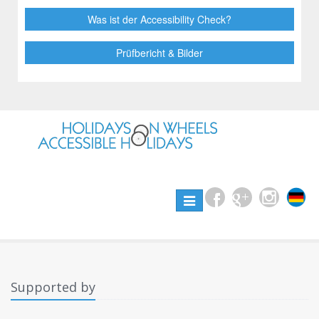
Was ist der Accessibility Check?
Prüfbericht & Bilder
Toggle
navigation
Supported by