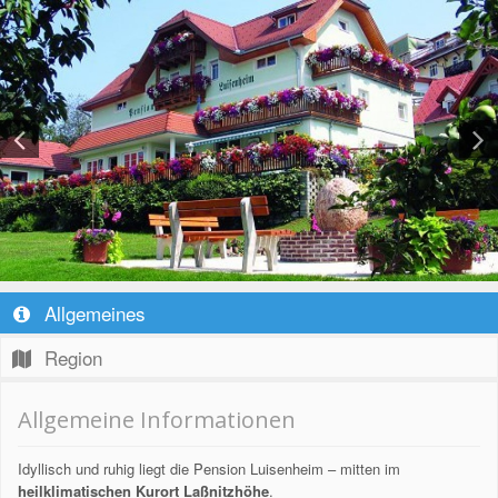
Allgemeines
Region
Allgemeine Informationen
Idyllisch und ruhig liegt die Pension Luisenheim – mitten im
heilklimatischen Kurort Laßnitzhöhe
.