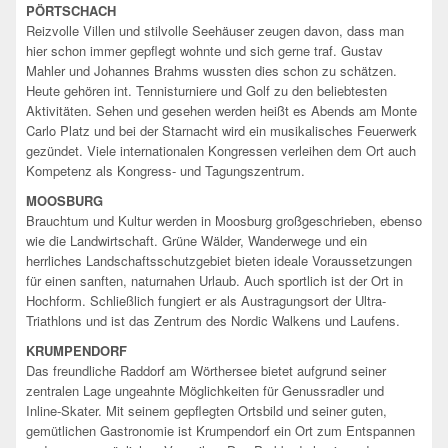
PÖRTSCHACH
Reizvolle Villen und stilvolle Seehäuser zeugen davon, dass man
hier schon immer gepflegt wohnte und sich gerne traf. Gustav
Mahler und Johannes Brahms wussten dies schon zu schätzen.
Heute gehören int. Tennisturniere und Golf zu den beliebtesten
Aktivitäten. Sehen und gesehen werden heißt es Abends am Monte
Carlo Platz und bei der Starnacht wird ein musikalisches Feuerwerk
gezündet. Viele internationalen Kongressen verleihen dem Ort auch
Kompetenz als Kongress- und Tagungszentrum.
MOOSBURG
Brauchtum und Kultur werden in Moosburg großgeschrieben, ebenso
wie die Landwirtschaft. Grüne Wälder, Wanderwege und ein
herrliches Landschaftsschutzgebiet bieten ideale Voraussetzungen
für einen sanften, naturnahen Urlaub. Auch sportlich ist der Ort in
Hochform. Schließlich fungiert er als Austragungsort der Ultra-
Triathlons und ist das Zentrum des Nordic Walkens und Laufens.
KRUMPENDORF
Das freundliche Raddorf am Wörthersee bietet aufgrund seiner
zentralen Lage ungeahnte Möglichkeiten für Genussradler und
Inline-Skater. Mit seinem gepflegten Ortsbild und seiner guten,
gemütlichen Gastronomie ist Krumpendorf ein Ort zum Entspannen