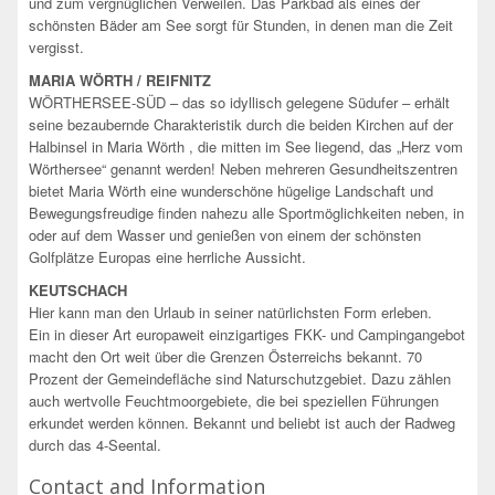
und zum vergnüglichen Verweilen. Das Parkbad als eines der
schönsten Bäder am See sorgt für Stunden, in denen man die Zeit
vergisst.
MARIA WÖRTH / REIFNITZ
WÖRTHERSEE-SÜD – das so idyllisch gelegene Südufer – erhält
seine bezaubernde Charakteristik durch die beiden Kirchen auf der
Halbinsel in Maria Wörth , die mitten im See liegend, das „Herz vom
Wörthersee“ genannt werden! Neben mehreren Gesundheitszentren
bietet Maria Wörth eine wunderschöne hügelige Landschaft und
Bewegungsfreudige finden nahezu alle Sportmöglichkeiten neben, in
oder auf dem Wasser und genießen von einem der schönsten
Golfplätze Europas eine herrliche Aussicht.
KEUTSCHACH
Hier kann man den Urlaub in seiner natürlichsten Form erleben.
Ein in dieser Art europaweit einzigartiges FKK- und Campingangebot
macht den Ort weit über die Grenzen Österreichs bekannt. 70
Prozent der Gemeindefläche sind Naturschutzgebiet. Dazu zählen
auch wertvolle Feuchtmoorgebiete, die bei speziellen Führungen
erkundet werden können. Bekannt und beliebt ist auch der Radweg
durch das 4-Seental.
Contact and Information