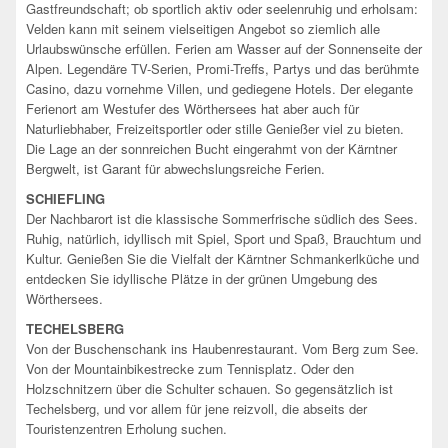
Gastfreundschaft; ob sportlich aktiv oder seelenruhig und erholsam:
Velden kann mit seinem vielseitigen Angebot so ziemlich alle
Urlaubswünsche erfüllen. Ferien am Wasser auf der Sonnenseite der
Alpen. Legendäre TV-Serien, Promi-Treffs, Partys und das berühmte
Casino, dazu vornehme Villen, und gediegene Hotels. Der elegante
Ferienort am Westufer des Wörthersees hat aber auch für
Naturliebhaber, Freizeitsportler oder stille Genießer viel zu bieten.
Die Lage an der sonnreichen Bucht eingerahmt von der Kärntner
Bergwelt, ist Garant für abwechslungsreiche Ferien.
SCHIEFLING
Der Nachbarort ist die klassische Sommerfrische südlich des Sees.
Ruhig, natürlich, idyllisch mit Spiel, Sport und Spaß, Brauchtum und
Kultur. Genießen Sie die Vielfalt der Kärntner Schmankerlküche und
entdecken Sie idyllische Plätze in der grünen Umgebung des
Wörthersees.
TECHELSBERG
Von der Buschenschank ins Haubenrestaurant. Vom Berg zum See.
Von der Mountainbikestrecke zum Tennisplatz. Oder den
Holzschnitzern über die Schulter schauen. So gegensätzlich ist
Techelsberg, und vor allem für jene reizvoll, die abseits der
Touristenzentren Erholung suchen.