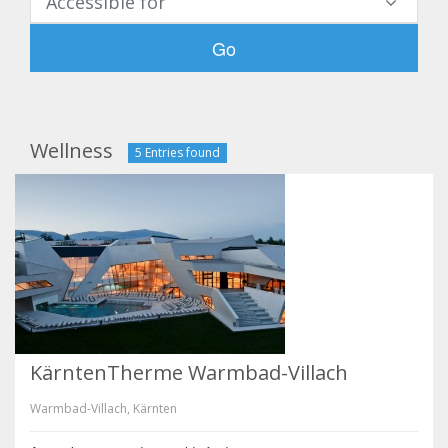
Accessible for
Go
Wellness
5 Entries found
KärntenTherme Warmbad-Villach
Warmbad-Villach, Kärnten