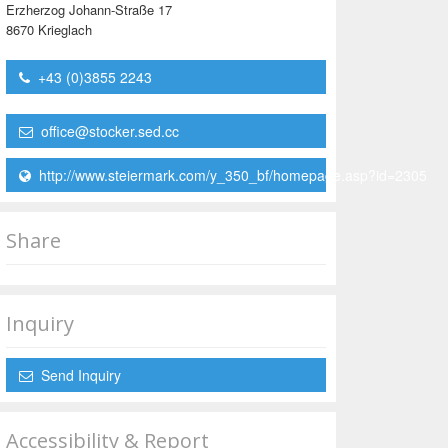
Erzherzog Johann-Straße 17
8670 Krieglach
+43 (0)3855 2243
office@stocker.sed.cc
http://www.steiermark.com/y_350_bf/homepage.asp?id=2305
Share
Inquiry
Send Inquiry
Accessibility & Report