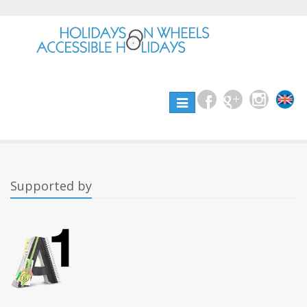
Toggle
navigation
Supported by