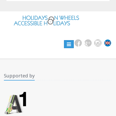
Toggle
navigation
Supported by