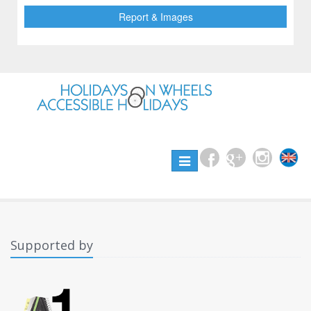
Report & Images
Toggle
navigation
Supported by