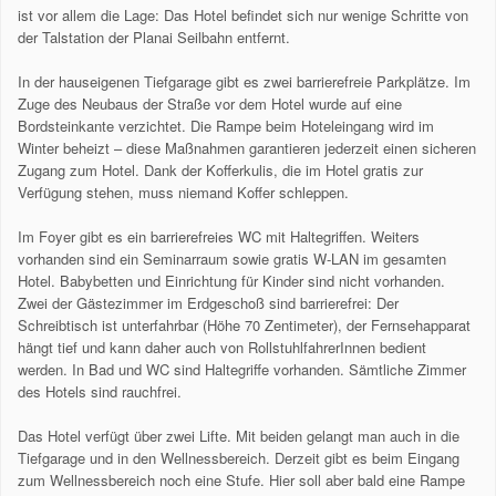
ist vor allem die Lage: Das Hotel befindet sich nur wenige Schritte von
der Talstation der Planai Seilbahn entfernt.
In der hauseigenen Tiefgarage gibt es zwei barrierefreie Parkplätze. Im
Zuge des Neubaus der Straße vor dem Hotel wurde auf eine
Bordsteinkante verzichtet. Die Rampe beim Hoteleingang wird im
Winter beheizt – diese Maßnahmen garantieren jederzeit einen sicheren
Zugang zum Hotel. Dank der Kofferkulis, die im Hotel gratis zur
Verfügung stehen, muss niemand Koffer schleppen.
Im Foyer gibt es ein barrierefreies WC mit Haltegriffen. Weiters
vorhanden sind ein Seminarraum sowie gratis W-LAN im gesamten
Hotel. Babybetten und Einrichtung für Kinder sind nicht vorhanden.
Zwei der Gästezimmer im Erdgeschoß sind barrierefrei: Der
Schreibtisch ist unterfahrbar (Höhe 70 Zentimeter), der Fernsehapparat
hängt tief und kann daher auch von RollstuhlfahrerInnen bedient
werden. In Bad und WC sind Haltegriffe vorhanden. Sämtliche Zimmer
des Hotels sind rauchfrei.
Das Hotel verfügt über zwei Lifte. Mit beiden gelangt man auch in die
Tiefgarage und in den Wellnessbereich. Derzeit gibt es beim Eingang
zum Wellnessbereich noch eine Stufe. Hier soll aber bald eine Rampe